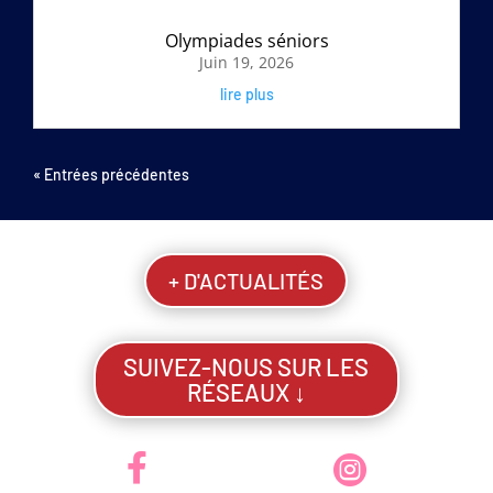
Olympiades séniors
Juin 19, 2026
lire plus
« Entrées précédentes
+ D'ACTUALITÉS
SUIVEZ-NOUS SUR LES
RÉSEAUX ↓

