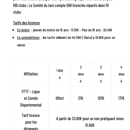
100 clubs ; Le Comité du tarn compte 500 licenciés répartis dans 10
clubs.
Tarifs des licences
En loisirs
: jeunes de moins de 10 ans : 17.25€ – Plus de 18 ans : 22.45€
En compétitions
: les tarifs s’élèvent de 40.05€ (-13ans) à 51.60€ pour un
sénior
2
3
4
ère
1
Affiliation
ème
ème
ème
A
A
A
A
FFTT – Ligue
et Comité
Offert
37€
107€
177€
Départemental
Tarif licence
A partir de 33.60€ pour un non pratiquant sinon
pour les
51.60€
dirigeants