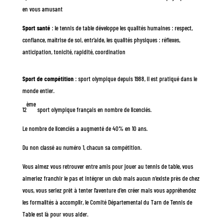
en vous amusant
Sport santé
: le tennis de table développe les qualités humaines : respect,
confiance, maîtrise de soi, entr’aide, les qualités physiques : réflexes,
anticipation, tonicité, rapidité, coordination
Sport de compétition
: s
port olympique depuis 1988, il est pratiqué dans le
monde entier.
ème
12
sport olympique français en nombre de licenciés.
Le nombre de licenciés a augmenté de 40% en 10 ans.
Du non classé au numéro 1, chacun sa compétition.
Vous aimez vous retrouver entre amis pour jouer au tennis de table, vous
aimeriez franchir le pas et intégrer un club mais aucun n’existe près de chez
vous, vous seriez prêt à tenter l’aventure d’en créer mais vous appréhendez
les formalités à accomplir, le Comité Départemental du Tarn de Tennis de
Table est là pour vous aider.